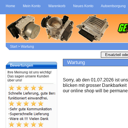
Home
Mein Konto
Warenkorb
Neues Konto
Autoentsorgung
Start
>
Wartung
Wartung
Bewertungen
Ihre Meinung ist uns wichtig!
Das sagen unsere Kunden
Sorry, ab den 01.07.2026 ist un
über uns!
blicken mit grosser Dankbarkeit
our online shop will be permanen