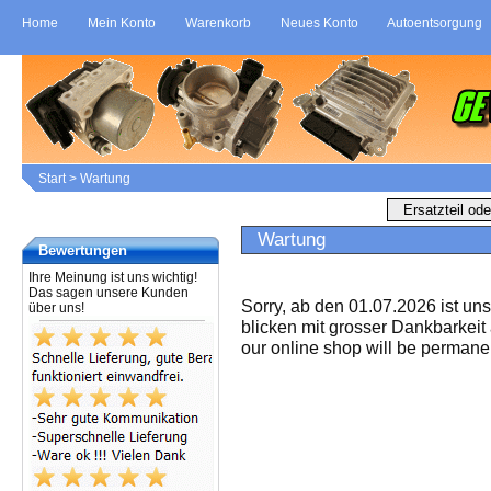
Home
Mein Konto
Warenkorb
Neues Konto
Autoentsorgung
Start
>
Wartung
Wartung
Bewertungen
Ihre Meinung ist uns wichtig!
Das sagen unsere Kunden
Sorry, ab den 01.07.2026 ist un
über uns!
blicken mit grosser Dankbarkeit
our online shop will be permanen