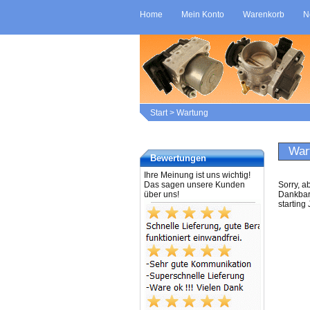
Home
Mein Konto
Warenkorb
N
Start
>
Wartung
War
Bewertungen
Ihre Meinung ist uns wichtig!
Das sagen unsere Kunden
Sorry, a
über uns!
Dankbark
starting 