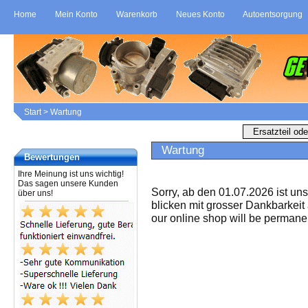
Home
Mein Konto
Warenkorb
Neues Konto
Autoentsorgung
Start
>
Wartung
Wartung
Bewertungen
Ihre Meinung ist uns wichtig!
Das sagen unsere Kunden
Sorry, ab den 01.07.2026 ist un
über uns!
blicken mit grosser Dankbarkeit
our online shop will be permanen