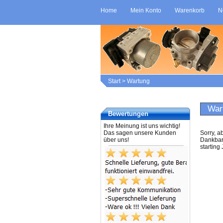
Home
Mein Konto
Warenkorb
N
Start
>
Wartung
War
Bewertungen
Ihre Meinung ist uns wichtig!
Das sagen unsere Kunden
Sorry, a
über uns!
Dankbark
starting 