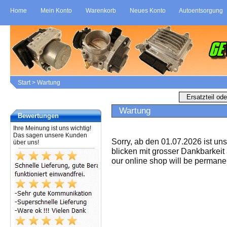
Home
Mein Konto
Warenkorb
Neues Konto
Autoentsorgung
Start
>
Wartung
Wartung
Bewertungen
Ihre Meinung ist uns wichtig!
Das sagen unsere Kunden
Sorry, ab den 01.07.2026 ist un
über uns!
blicken mit grosser Dankbarkeit
our online shop will be permanen