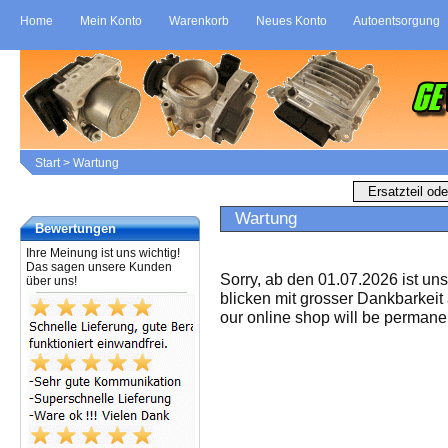
Home
Mein Konto
Warenkorb
Neues Konto
Autoentsorgung
Start
>
Wartung
Wartung
Bewertungen
Ihre Meinung ist uns wichtig!
Das sagen unsere Kunden
Sorry, ab den 01.07.2026 ist un
über uns!
blicken mit grosser Dankbarkeit
our online shop will be permanen