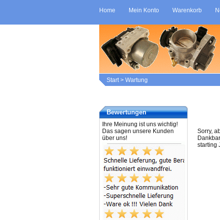
Home
Mein Konto
Warenkorb
N
Start
>
Wartung
War
Bewertungen
Ihre Meinung ist uns wichtig!
Das sagen unsere Kunden
Sorry, a
über uns!
Dankbark
starting 