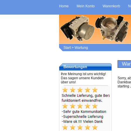
Home
Mein Konto
Warenkorb
N
Start
>
Wartung
War
Bewertungen
Ihre Meinung ist uns wichtig!
Das sagen unsere Kunden
Sorry, a
über uns!
Dankbark
starting 