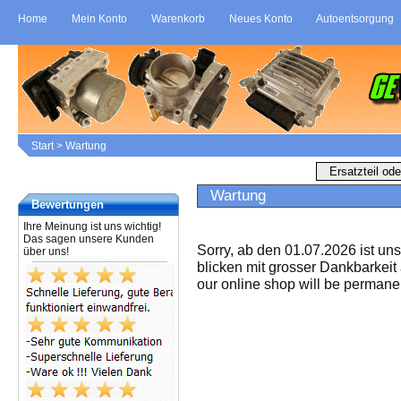
Home
Mein Konto
Warenkorb
Neues Konto
Autoentsorgung
Start
>
Wartung
Wartung
Bewertungen
Ihre Meinung ist uns wichtig!
Das sagen unsere Kunden
Sorry, ab den 01.07.2026 ist un
über uns!
blicken mit grosser Dankbarkeit
our online shop will be permanen