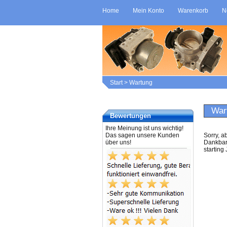
Home
Mein Konto
Warenkorb
N
Start
>
Wartung
War
Bewertungen
Ihre Meinung ist uns wichtig!
Das sagen unsere Kunden
Sorry, a
über uns!
Dankbark
starting 