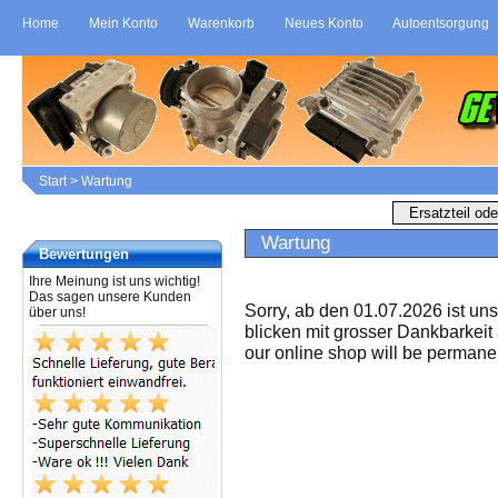
Home
Mein Konto
Warenkorb
Neues Konto
Autoentsorgung
Start
>
Wartung
Wartung
Bewertungen
Ihre Meinung ist uns wichtig!
Das sagen unsere Kunden
Sorry, ab den 01.07.2026 ist un
über uns!
blicken mit grosser Dankbarkeit
our online shop will be permanen