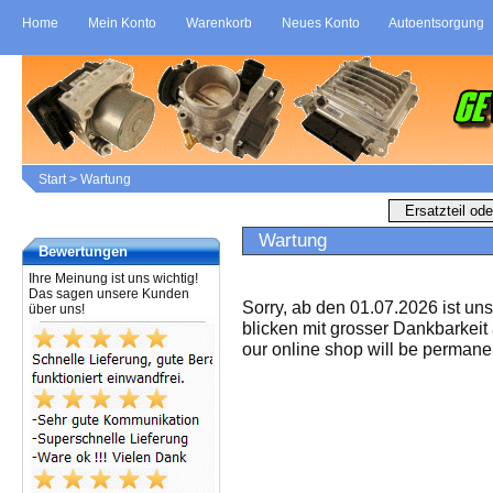
Home
Mein Konto
Warenkorb
Neues Konto
Autoentsorgung
Start
>
Wartung
Wartung
Bewertungen
Ihre Meinung ist uns wichtig!
Das sagen unsere Kunden
Sorry, ab den 01.07.2026 ist un
über uns!
blicken mit grosser Dankbarkeit
our online shop will be permanen