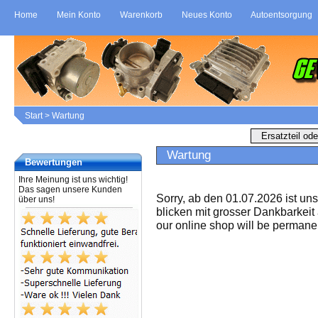
Home
Mein Konto
Warenkorb
Neues Konto
Autoentsorgung
Start
>
Wartung
Wartung
Bewertungen
Ihre Meinung ist uns wichtig!
Das sagen unsere Kunden
Sorry, ab den 01.07.2026 ist un
über uns!
blicken mit grosser Dankbarkeit
our online shop will be permanen