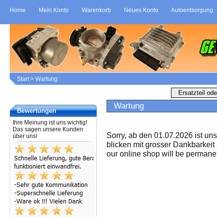
Home
Mein Konto
Warenkorb
Neues Konto
Autoentsorgung
Start
>
Wartung
Wartung
Bewertungen
Ihre Meinung ist uns wichtig!
Das sagen unsere Kunden
Sorry, ab den 01.07.2026 ist un
über uns!
blicken mit grosser Dankbarkeit
our online shop will be permanen